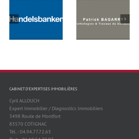
CABINET D’EXPERTISES IMMOBILIÈRES
Cyril ALLOUCH
Expert Immobilier / Diagnostics Immobiliers
3498 Route de Montfort
83570 COTIGNAC
Tél. : 04.94.77.72.63