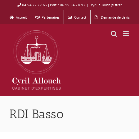
Skip
04 94 77 72 63 | Port. : 06 19 54 78 93
|
cyril.allouch@sfr.fr
to
Accueil
Partenaires
Contact
Demande de devis
content
RDI Basso