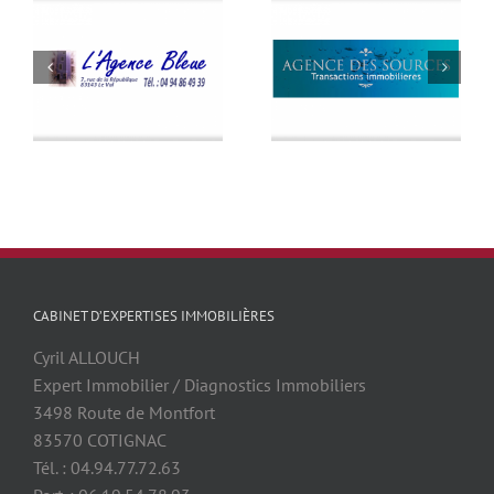
CABINET D’EXPERTISES IMMOBILIÈRES
Cyril ALLOUCH
Expert Immobilier / Diagnostics Immobiliers
3498 Route de Montfort
83570 COTIGNAC
Tél. : 04.94.77.72.63