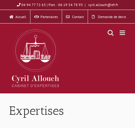
Skip
04 94 77 72 63 | Port. : 06 19 54 78 93
|
cyril.allouch@sfr.fr
to
Accueil
Partenaires
Contact
Demande de devis
content
Expertises