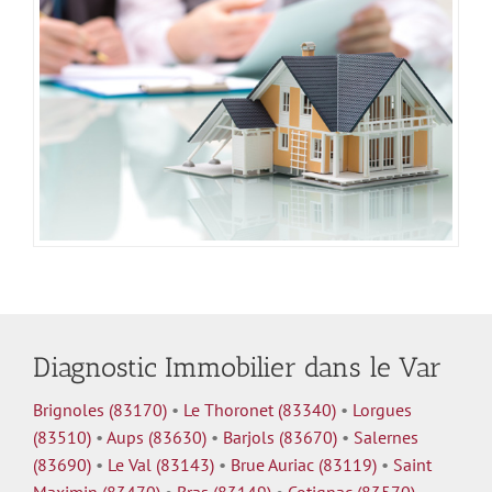
Diagnostic Immobilier dans le Var
Brignoles (83170)
•
Le Thoronet (83340)
•
Lorgues
(83510)
•
Aups (83630)
•
Barjols (83670)
•
Salernes
(83690)
•
Le Val (83143)
•
Brue Auriac (83119)
•
Saint
Maximin (83470)
•
Bras (83149)
•
Cotignac (83570)