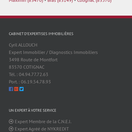
CABINET D’EXPERTISES IMMOBILIÈRES
Cyril ALLOUCH
Expert Immobilier / Diagnostics Immobiliers
3498 Route de Montfort
83570 COTIGNAC
Tél. : 04.94.77.72.63
Port. : 06.19.54.78.93
UN EXPERT À VOTRE SERVICE
Expert Membre de la C.N.E.I.
Expert Agréé de NYKREDIT