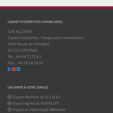
CABINET D’EXPERTISES IMMOBILIÈRES
Cyril ALLOUCH
Expert Immobilier / Diagnostics Immobiliers
3498 Route de Montfort
83570 COTIGNAC
Tél. : 04.94.77.72.63
Port. : 06.19.54.78.93
UN EXPERT À VOTRE SERVICE
Expert Membre de la C.N.E.I.
Expert Agréé de NYKREDIT
Expert en Pathologie Bâtiment