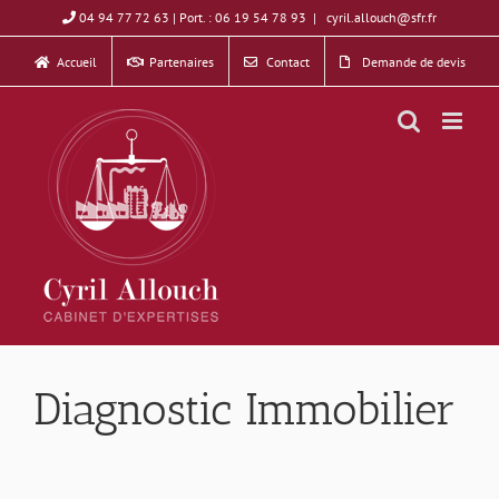
Skip
04 94 77 72 63 | Port. : 06 19 54 78 93
|
cyril.allouch@sfr.fr
to
Accueil
Partenaires
Contact
Demande de devis
content
Diagnostic Immobilier